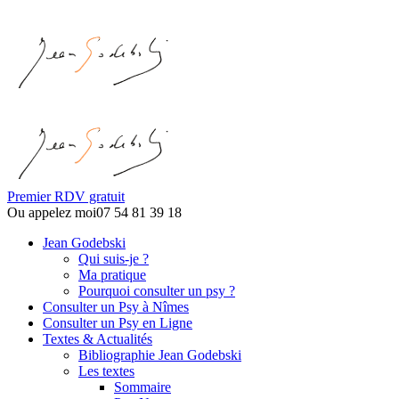
Premier RDV gratuit
Ou appelez moi
07 54 81 39 18
Jean Godebski
Qui suis-je ?
Ma pratique
Pourquoi consulter un psy ?
Consulter un Psy à Nîmes
Consulter un Psy en Ligne
Textes & Actualités
Bibliographie Jean Godebski
Les textes
Sommaire