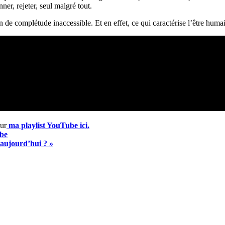
er, rejeter, seul malgré tout.
 de complétude inaccessible. Et en effet, ce qui caractérise l’être huma
ur
ma playlist YouTube ici.
be
 aujourd’hui ? »