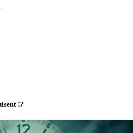
…
isent !?