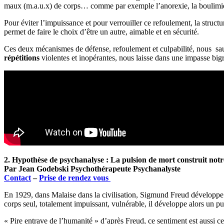
maux (m.a.u.x) de corps… comme par exemple l’anorexie, la boulimi
Pour éviter l’impuissance et pour verrouiller ce refoulement, la struc
permet de faire le choix d’être un autre, aimable et en sécurité.
Ces deux mécanismes de défense, refoulement et culpabilité, nous sauve
répétitions
violentes et inopérantes, nous laisse dans une impasse bigr
2. Hypothèse de psychanalyse : La pulsion de mort construit notre
Par Jean Godebski Psychothérapeute Psychanalyste
Contact
–
Prise de rendez vous
En 1929, dans Malaise dans la civilisation, Sigmund Freud développe 
corps seul, totalement impuissant, vulnérable, il développe alors un pu
« Pire entrave de l’humanité » d’après Freud, ce sentiment est aussi c