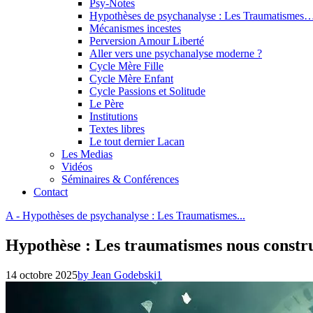
Psy-Notes
Hypothèses de psychanalyse : Les Traumatismes
Mécanismes incestes
Perversion Amour Liberté
Aller vers une psychanalyse moderne ?
Cycle Mère Fille
Cycle Mère Enfant
Cycle Passions et Solitude
Le Père
Institutions
Textes libres
Le tout dernier Lacan
Les Medias
Vidéos
Séminaires & Conférences
Contact
A - Hypothèses de psychanalyse : Les Traumatismes...
Hypothèse : Les traumatismes nous constru
14 octobre 2025
by Jean Godebski
1