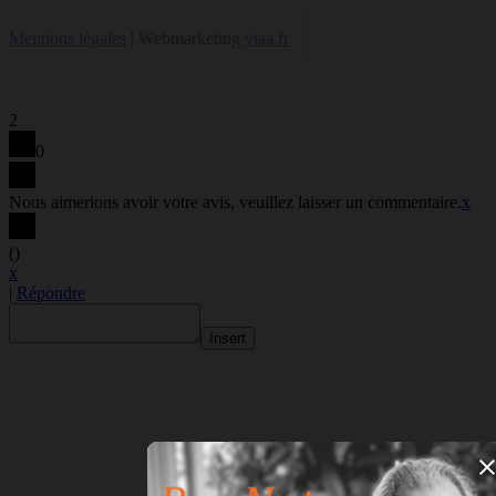
Mentions légales
| Webmarketing
viaa.fr
2
0
Nous aimerions avoir votre avis, veuillez laisser un commentaire.
x
(
)
x
|
Répondre
Insert