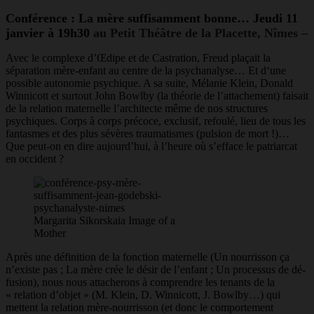
Conférence : La mère suffisamment bonne… Jeudi 11
janvier à 19h30
au Petit Théâtre de la Placette, Nîmes –
Avec l
e complexe
d’
Œdipe
et de Castration, Freud plaçait la
séparation mère-enfant au centre de la psychanalyse… Et d
‘une
possible autonomie psychique. A sa suite, Mélanie Klein, Donald
Winnicott et surtout John Bowlby (la théorie de l’attachement) faisait
de la relation maternelle l’architecte même de nos structures
psychiques. Corps à corps précoce, exclusif, refoulé,
lieu de tous les
fantasmes et des plus sévères traumatismes (pulsion de mort !)…
Que peut-on en dire aujourd’hui, à l’heure où s’efface le patriarcat
en occident ?
Margarita Sikorskaia Image of a
Mother
Après une définition de la fonction maternelle (Un nourrisson ça
n’existe pas ; La mère crée le désir de l’enfant ; Un processus de dé-
fusion), nous nous attacherons à comprendre les tenants de la
« relation d’objet » (M. Klein, D. Winnicott, J. Bowlby…) qui
mettent la relation mère-nourrisson (et donc le comportement