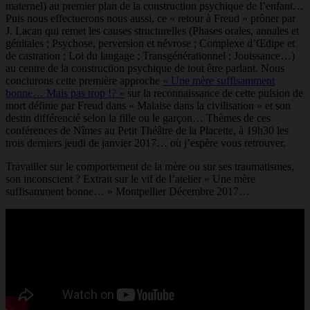
maternel) au premier plan de la construction psychique de l’enfant…
Puis nous effectuerons nous aussi, ce « retour à Freud » prôner par
J. Lacan qui remet les causes structurelles (Phases orales, annales et
génitales ; Psychose, perversion et névrose ; Complexe d’Œdipe et
de castration ; Loi du langage ; Transgénérationnel ; Jouissance…)
au centre de la construction psychique de tout être parlant. Nous
conclurons cette première approche
« Une mère suffisamment
bonne… Mais pas trop !? »
sur la reconnaissance de cette pulsion de
mort définie par Freud dans « Malaise dans la civilisation » et son
destin différencié selon la fille ou le garçon… Thèmes de ces
conférences de Nîmes au Petit Théâtre de la Placette, à 19h30 les
trois derniers jeudi de janvier 2017… où j’espère vous retrouver.
Travailler sur le comportement de la mère ou sur ses traumatismes,
son inconscient ? Extrait sur le vif de l’atelier « Une mère
suffisamment bonne… » Montpellier Décembre 2017…