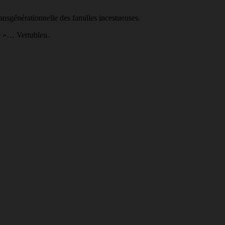
ansgénérationnelle des familles incestueuses.
re »… Vertubleu.