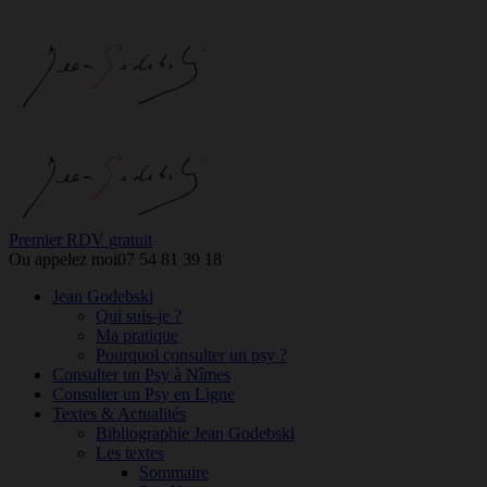
Premier RDV gratuit
Ou appelez moi
07 54 81 39 18
Jean Godebski
Qui suis-je ?
Ma pratique
Pourquoi consulter un psy ?
Consulter un Psy à Nîmes
Consulter un Psy en Ligne
Textes & Actualités
Bibliographie Jean Godebski
Les textes
Sommaire