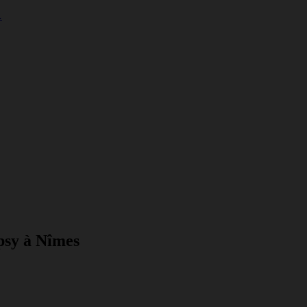
…
psy à Nîmes