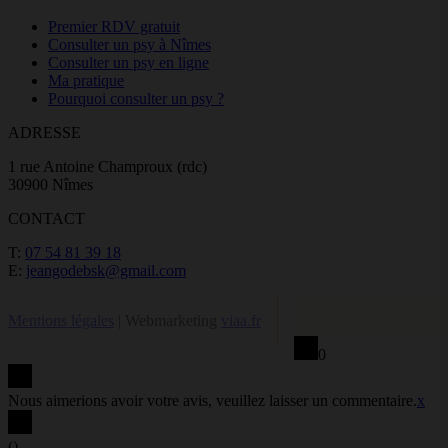
Premier RDV gratuit
Consulter un psy à Nîmes
Consulter un psy en ligne
Ma pratique
Pourquoi consulter un psy ?
ADRESSE
1 rue Antoine Champroux (rdc)
30900 Nîmes
CONTACT
T:
07 54 81 39 18
E:
jeangodebsk@gmail.com
Mentions légales
| Webmarketing
viaa.fr
0
Nous aimerions avoir votre avis, veuillez laisser un commentaire.
x
(
)