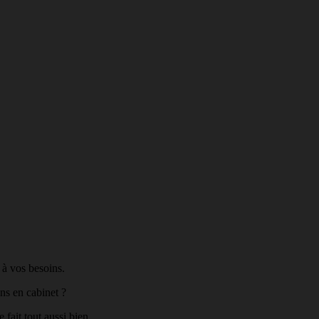
 à vos besoins.
ons en cabinet ?
e fait tout aussi bien.