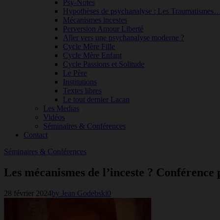
Psy-Notes
Hypothèses de psychanalyse : Les Traumatismes
Mécanismes incestes
Perversion Amour Liberté
Aller vers une psychanalyse moderne ?
Cycle Mère Fille
Cycle Mère Enfant
Cycle Passions et Solitude
Le Père
Institutions
Textes libres
Le tout dernier Lacan
Les Medias
Vidéos
Séminaires & Conférences
Contact
Séminaires & Conférences
Les mécanismes de l’inceste ? Conférence 
28 février 2024
by Jean Godebski
0